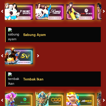
Sabung Ayam
Tembak Ikan