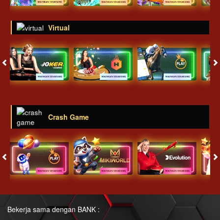
Virtual
Crash Game
Bekerja sama dengan BANK :