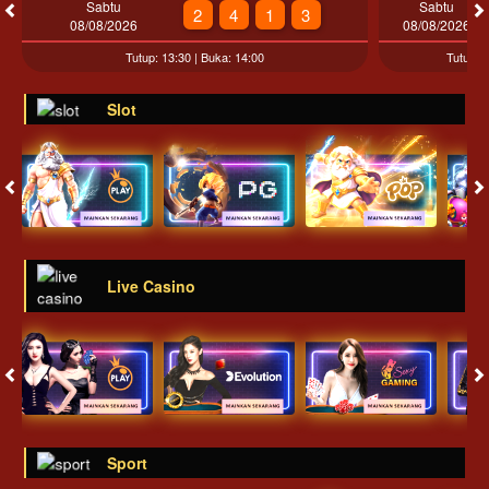
Sabtu
Sabtu
2
4
1
3
08/08/2026
08/08/2026
Tutup: 13:30 | Buka: 14:00
Tutup: 
Slot
Live Casino
Sport