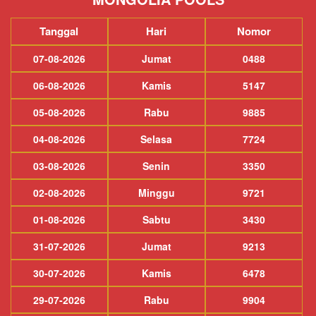
Tanggal
Hari
Nomor
07-08-2026
Jumat
0488
06-08-2026
Kamis
5147
05-08-2026
Rabu
9885
04-08-2026
Selasa
7724
03-08-2026
Senin
3350
02-08-2026
Minggu
9721
01-08-2026
Sabtu
3430
31-07-2026
Jumat
9213
30-07-2026
Kamis
6478
29-07-2026
Rabu
9904