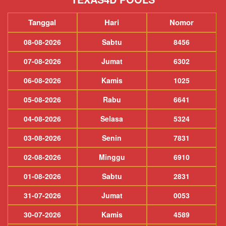
Tanggal
Hari
Nomor
08-08-2026
Sabtu
8456
07-08-2026
Jumat
6302
06-08-2026
Kamis
1025
05-08-2026
Rabu
6641
04-08-2026
Selasa
5324
03-08-2026
Senin
7831
02-08-2026
Minggu
6910
01-08-2026
Sabtu
2831
31-07-2026
Jumat
0053
30-07-2026
Kamis
4589