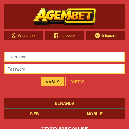
Whatsapp
Facebook
Telegram
DAFTAR
BERANDA
WEB
MOBILE
TOTO MACAU S5