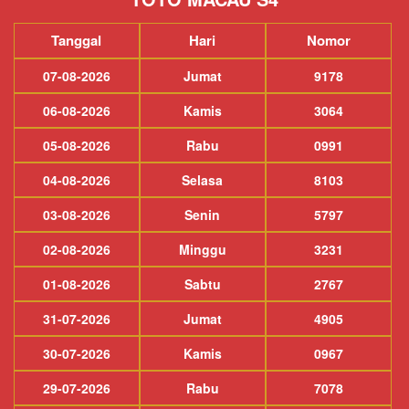
Tanggal
Hari
Nomor
07-08-2026
Jumat
9178
06-08-2026
Kamis
3064
05-08-2026
Rabu
0991
04-08-2026
Selasa
8103
03-08-2026
Senin
5797
02-08-2026
Minggu
3231
01-08-2026
Sabtu
2767
31-07-2026
Jumat
4905
30-07-2026
Kamis
0967
29-07-2026
Rabu
7078