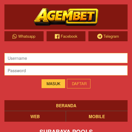
Whatsapp
Facebook
Telegram
DAFTAR
BERANDA
WEB
MOBILE
SURABAYA POOLS