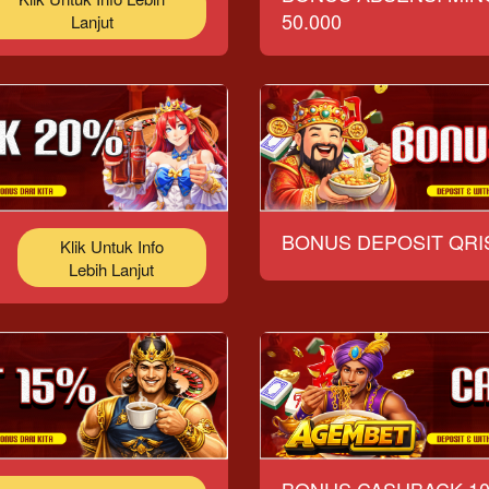
50.000
Lanjut
BONUS DEPOSIT QRIS
Klik Untuk Info
Lebih Lanjut
BONUS CASHBACK 10