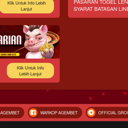
PASARAN TOGEL LEN
Klik Untuk Info Lebih
SYARAT BATASAN LIN
Lanjut
Klik Untuk Info
Lebih Lanjut
L AGEMBET
WARKOP AGEMBET
OFFICIAL GRO