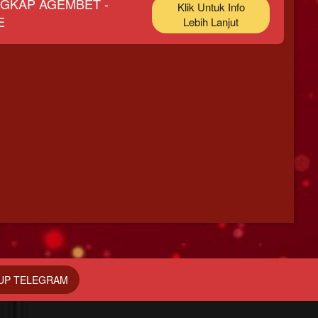
GKAP AGEMBET -
Klik Untuk Info
E
Lebih Lanjut
UP TELEGRAM