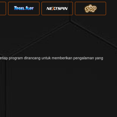
Setiap program dirancang untuk memberikan pengalaman yang