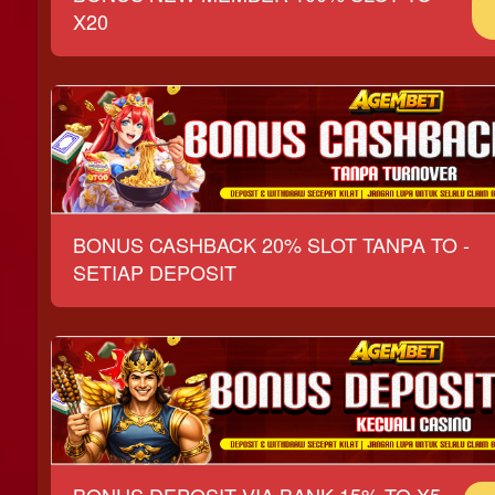
X20
BONUS CASHBACK 20% SLOT TANPA TO -
SETIAP DEPOSIT
BONUS DEPOSIT VIA BANK 15% TO X5